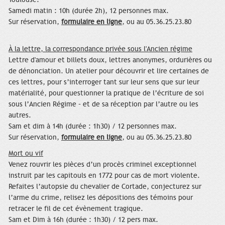
Samedi matin : 10h (durée 2h), 12 personnes max.
Sur réservation,
formulaire en ligne
, ou au 05.36.25.23.80
À la lettre, la correspondance privée sous l'Ancien régime
Lettre d'amour et billets doux, lettres anonymes, ordurières ou
de dénonciation. Un atelier pour découvrir et lire certaines de
ces lettres, pour s’interroger tant sur leur sens que sur leur
matérialité, pour questionner la pratique de l’écriture de soi
sous l’Ancien Régime – et de sa réception par l’autre ou les
autres.
Sam et dim à 14h (durée : 1h30) / 12 personnes max.
Sur réservation,
formulaire en ligne
, ou
au 05.36.25.23.80
Mort ou vif
Venez rouvrir les pièces d’un procès criminel exceptionnel
instruit par les capitouls en 1772 pour cas de mort violente.
Refaites l’autopsie du chevalier de Cortade, conjecturez sur
l’arme du crime, relisez les dépositions des témoins pour
retracer le fil de cet évènement tragique.
Sam et Dim à 16h (durée : 1h30) / 12 pers max.