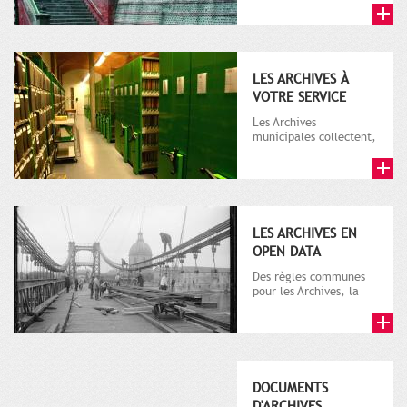
LES ARCHIVES À
VOTRE SERVICE
Les Archives
municipales collectent,
classent et conservent
un grand nombre de
documents c...
LES ARCHIVES EN
OPEN DATA
Des règles communes
pour les Archives, la
Bibliothèque, les
Musées Saint-Raymond,
des Augu...
DOCUMENTS
D'ARCHIVES