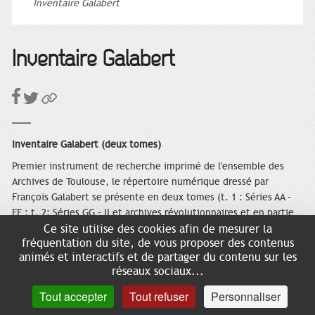
Inventaire Galabert
Inventaire Galabert
Inventaire Galabert (deux tomes)
Premier instrument de recherche imprimé de l'ensemble des
Archives de Toulouse, le répertoire numérique dressé par
François Galabert se présente en deux tomes (t. 1 : Séries AA –
FF ; t. 2: Séries GG – II et archives révolutionnaires et en partie
Ce site utilise des cookies afin de mesurer la
modernes A – S). Il est doté d'un tableau méthodique des
fréquentation du site, de vous proposer des contenus
matières et d'index correspondant à chaque partie.
animés et interactifs et de partager du contenu sur les
Prix unitaire : 31,00 € + frais de port.
réseaux sociaux...
Tout accepter
Tout refuser
Personnaliser