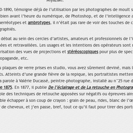
Miyazaki.
0-1890, témoigne déjà de l’utilisation par les photographes de moult 
 bien avant l’heure du numérique, de Photoshop, et de l’intelligence art
uerréotypes et
ambrotypes
, il n’était pas rare de voir des touches de 
graphiés.
 débat au sein des cercles d’artistes, amateurs et professionnels de l’
s et retravaillées. Les usages et les intentions des opérateurs sont m
risation des vues de projections et
stéréoscopiques
pour plus de spec
propagande, etc.
 plaques de verre prises en studio, vous avez sûrement deviné, mais l
its. Atteints d’une grande fièvre de la repique, les portraitistes mett
 la parole à Valérie Ducassé, peintre-photographe, installé au n°25 rue d
e 1875
. En 1877, il publie
De l’éclairage et de La retouche en Photogr
ble des techniques de retouche apposées sur négatifs ou épreuves ains
semble échapper à son coup de crayon : grain de peau, rides, blanc de l
 de cheveux, et j’en passe, bref, tout ce qu’il faut pour tirer des po