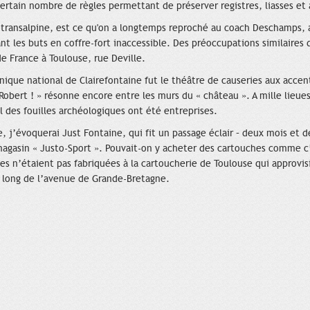
ertain nombre de règles permettant de préserver registres, liasses et
n transalpine, est ce qu'on a longtemps reproché au coach Deschamps, 
nt les buts en coffre-fort inaccessible. Des préoccupations similaire
de France à Toulouse, rue Deville.
nique national de Clairefontaine fut le théâtre de causeries aux acce
 Robert ! » résonne encore entre les murs du « château ». A mille lieue
el des fouilles archéologiques ont été entreprises.
e, j’évoquerai Just Fontaine, qui fit un passage éclair – deux mois et 
 magasin « Justo-Sport ». Pouvait-on y acheter des cartouches comme c
es n’étaient pas fabriquées à la cartoucherie de Toulouse qui approvi
le long de l’avenue de Grande-Bretagne.