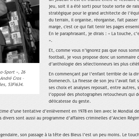
jeu, soit il a été sorti pour toute sorte de ra
stratégique pour le grand architecte de l’équ
du terrain, il organise, réorganise, fait pass
marge, c'est ce qui fait tenir les pages ense
En le paraphrasant, je dirais : « La touche, c
».
Et, comme vous n’ignorez pas que nous som
football, je vous propose donc un sommaire 
d’anthologie des sélectionneurs les plus cél
o-Sport », 26
En commençant par l’enfant terrible de la di
 André Cros –
Domenech. La finesse de son jeu l’avait fait 
es, 53Fi634.
ses choix et analyses reposait, entre autres, su
l’opposé des photographes retoucheurs qui d
délicatesse du geste.
ictime d’une tentative d’enlèvement en 1978 en lien avec le Mondial de 
 divers sont aussi au programme d’affaires criminelles d’Ancien Régim
égendaire, son passage à la tête des Bleus l’est un peu moins. Le touch