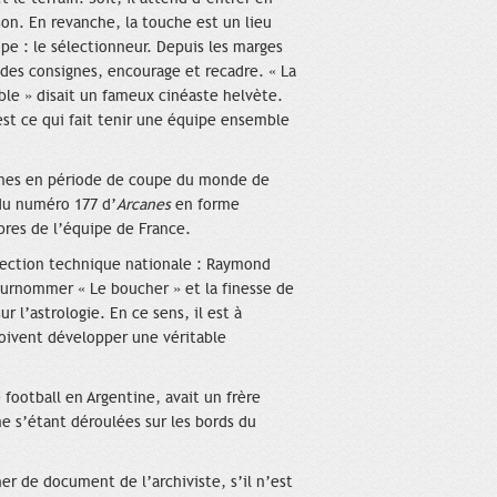
ison. En revanche, la touche est un lieu
ipe : le sélectionneur. Depuis les marges
er des consignes, encourage et recadre. « La
mble » disait un fameux cinéaste helvète.
’est ce qui fait tenir une équipe ensemble
mes en période de coupe du monde de
du numéro 177 d’
Arcanes
en forme
èbres de l’équipe de France.
rection technique nationale : Raymond
surnommer « Le boucher » et la finesse de
r l’astrologie. En ce sens, il est à
oivent développer une véritable
football en Argentine, avait un frère
e s’étant déroulées sur les bords du
er de document de l’archiviste, s’il n’est