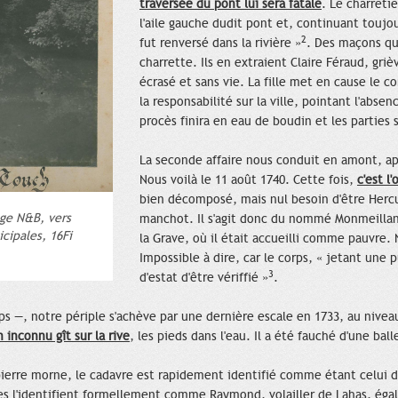
traversée du pont lui sera fatale
. Le charretie
l'aile gauche dudit pont et, continuant toujou
2
fut renversé dans la rivière »
. Des maçons qui
charrette. Ils en extraient Claire Féraud, gr
écrasé et sans vie. La fille met en cause le c
la responsabilité sur la ville, pointant l'abs
procès finira en eau de boudin et les parties
La seconde affaire nous conduit en amont, apr
Nous voilà le 11 août 1740. Cette fois,
c'est l
bien décomposé, mais nul besoin d'être Hercul
age N&B, vers
manchot. Il s'agit donc du nommé Monmeillan,
cipales, 16Fi
la Grave, où il était accueilli comme pauvre.
Impossible à dire, car le corps, « jetant une 
3
d'estat d'être vériffié »
.
s —, notre périple s'achève par une dernière escale en 1733, au nivea
 inconnu gît sur la rive
, les pieds dans l'eau. Il a été fauché d'une bal
a pierre morne, le cadavre est rapidement identifié comme étant celui
es l'identifient formellement comme Raymond, volailler de Lahas, ég