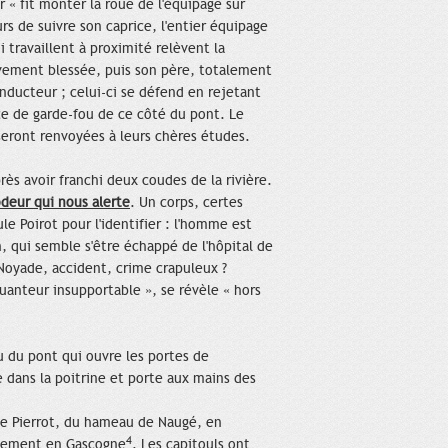
r « fit monter la roue de l'équipage sur
rs de suivre son caprice, l'entier équipage
 travaillent à proximité relèvent la
ièvement blessée, puis son père, totalement
onducteur ; celui-ci se défend en rejetant
ence de garde-fou de ce côté du pont. Le
 seront renvoyées à leurs chères études.
ès avoir franchi deux coudes de la rivière.
'odeur qui nous alerte
. Un corps, certes
e Poirot pour l'identifier : l'homme est
 qui semble s'être échappé de l'hôpital de
 Noyade, accident, crime crapuleux ?
puanteur insupportable », se révèle « hors
u du pont qui ouvre les portes de
le dans la poitrine et porte aux mains des
 de Pierrot, du hameau de Naugé, en
4
alement en Gascogne
. Les capitouls ont