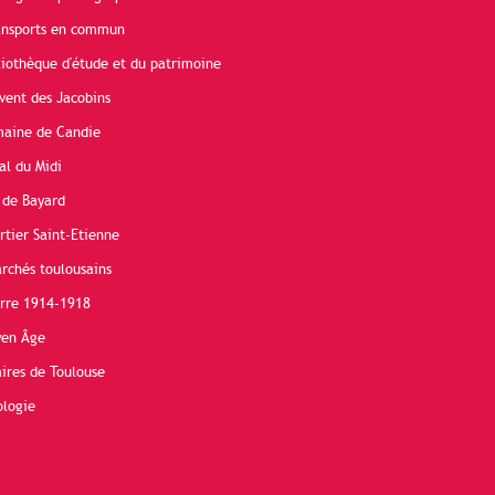
ransports en commun
liothèque d'étude et du patrimoine
vent des Jacobins
maine de Candie
al du Midi
 de Bayard
rtier Saint-Etienne
rchés toulousains
erre 1914-1918
yen Âge
ires de Toulouse
ologie