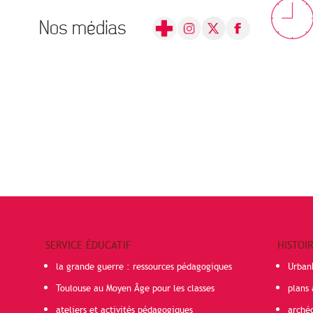
Nos médias
SERVICE ÉDUCATIF
HISTOI
la grande guerre : ressources pédagogiques
Urban
Toulouse au Moyen Âge pour les classes
plans 
ateliers et activités pédagogiques
arché