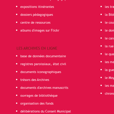
expositions itinérantes
les t
dossiers pédagogiques
la Bib
centre de ressources
le cou
albums d'images sur Flickr
le do
le can
la rue
LES ARCHIVES EN LIGNE
le qua
base de données documentaire
les ma
registres paroissiaux, état civil
la gu
documents iconographiques
le Mo
trésors des Archives
les ma
documents d'archives manuscrits
chron
ouvrages de bibliothèque
organisation des fonds
délibérations du Conseil Municipal